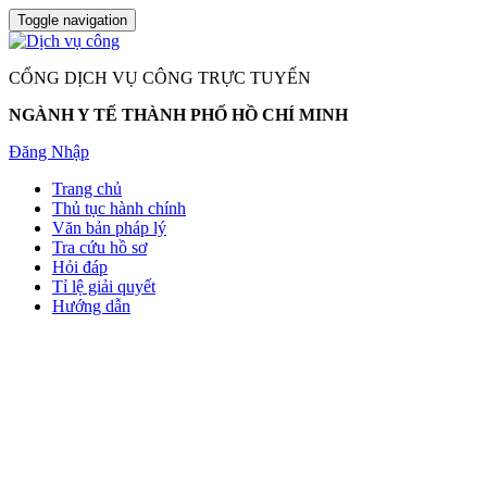
Toggle navigation
CỔNG DỊCH VỤ CÔNG TRỰC TUYẾN
NGÀNH Y TẾ THÀNH PHỐ HỒ CHÍ MINH
Đăng Nhập
Trang chủ
Thủ tục hành chính
Văn bản pháp lý
Tra cứu hồ sơ
Hỏi đáp
Tỉ lệ giải quyết
Hướng dẫn