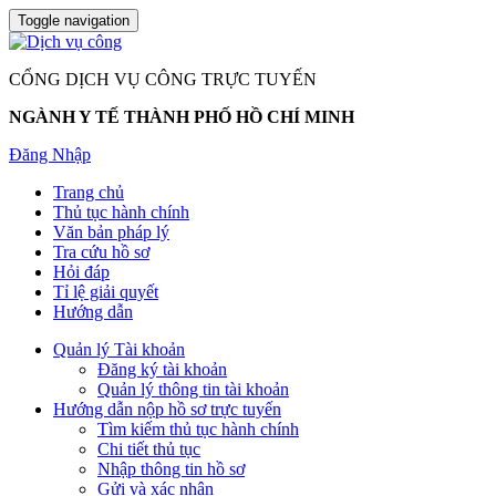
Toggle navigation
CỔNG DỊCH VỤ CÔNG TRỰC TUYẾN
NGÀNH Y TẾ THÀNH PHỐ HỒ CHÍ MINH
Đăng Nhập
Trang chủ
Thủ tục hành chính
Văn bản pháp lý
Tra cứu hồ sơ
Hỏi đáp
Tỉ lệ giải quyết
Hướng dẫn
Quản lý Tài khoản
Đăng ký tài khoản
Quản lý thông tin tài khoản
Hướng dẫn nộp hồ sơ trực tuyến
Tìm kiếm thủ tục hành chính
Chi tiết thủ tục
Nhập thông tin hồ sơ
Gửi và xác nhận